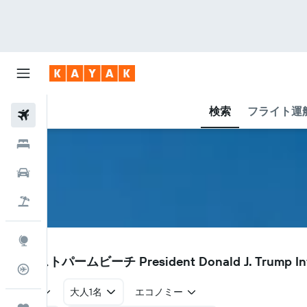
検索
フライト運
航空券
ホテル
レンタカー
航空券+ホテル
Explore
DJT
ウェストパームビーチ President Donald J. Trum
フライトトラッカー
往復
大人1名
エコノミー