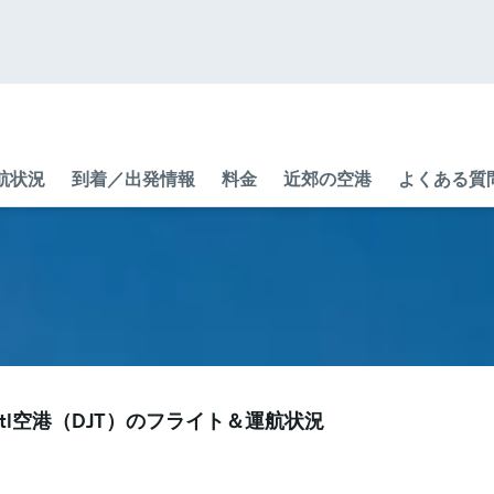
航状況
到着／出発情報
料金
近郊の空港
よくある質問 
p Intl空港​（DJT​）のフライト＆運航状況