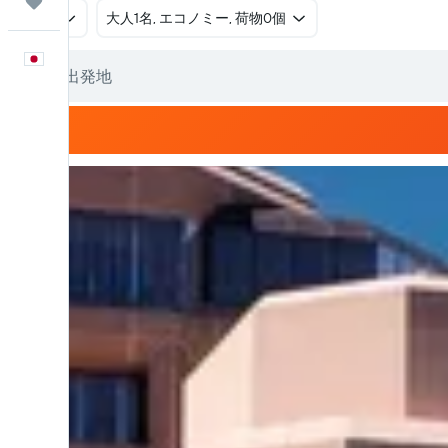
Trips
往復
​大人1名, エコノミー, 荷物0個
日本語