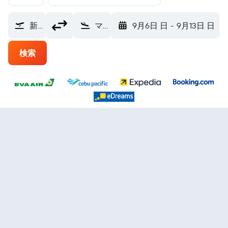
新千歳空港 (CTS)
マニラ ニノイ・アキノ国際空港 (MNL)
9月6日 日
-
9月13日 日
検索