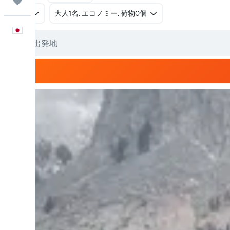
Trips
往復
​大人1名, エコノミー, 荷物0個
日本語