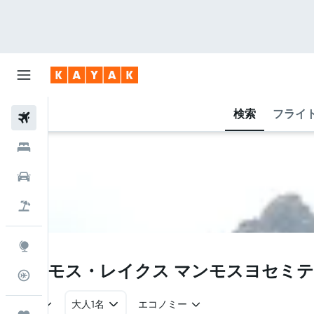
検索
フライ
航空券
ホテル
レンタカー
航空券+ホテル
Explore
MMH
マンモス・レイクス マンモスヨセミテ空
フライトトラッカー
往復
大人1名
エコノミー