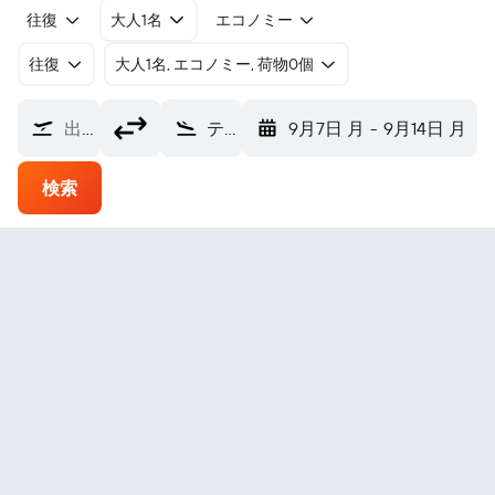
往復
大人1名
エコノミー
往復
​大人1名, エコノミー, 荷物0個
出発地
ティマル リチャード・ピアース空港 (TIU)
9月7日 月
-
9月14日 月
検索