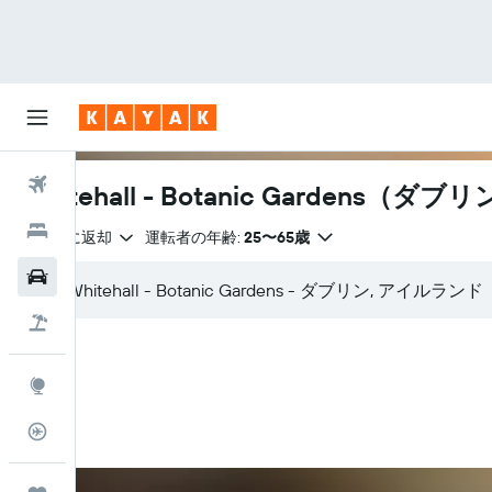
航空券
Whitehall - Botanic Gardens
ホテル
出発地に返却
運転者の年齢:
25〜65歳
レンタカー
航空券+ホテル
Explore
フライトトラッカー