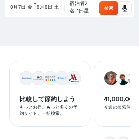
–
宿泊者2
場所、ホテルを検索、または
なんでも質問してください
8月7日 金
8月8日 土
検索
名, 1​部屋
旅行を計画しましょう
なんでも質問してください
比較して節約しよう
41,000,000
もっとお得。もっと多くの予
今週の検索件数
約サイト。一括検索。