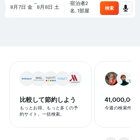
目的地をチェックしましょ
–
宿泊者2
場所、ホテルを検索、または
旅行を計画しましょう
8月7日 金
8月8日 土
検索
名, 1​部屋
比較して節約しよう
41,000,000
もっとお得。もっと多くの予
今週の検索件数
約サイト。一括検索。