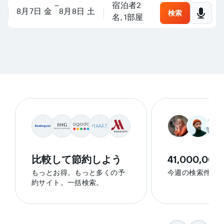
目的地をチェックしましょ
–
宿泊者2
場所、ホテルを検索、または
旅行を計画しましょう
8月7日 金
8月8日 土
検索
名, 1​部屋
比較して節約しよう
41,000,000
もっとお得。もっと多くの予
今週の検索件数
約サイト。一括検索。