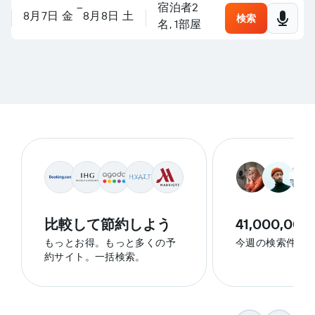
旅行を計画しましょう
–
宿泊者2
場所、ホテルを検索、または
なんでも質問してください
8月7日 金
8月8日 土
検索
名, 1​部屋
比較して節約しよう
41,000,000
もっとお得。もっと多くの予
今週の検索件数
約サイト。一括検索。