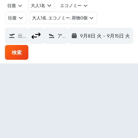
往復
大人1名
エコノミー
往復
​大人1名, エコノミー, 荷物0個
出発地
アウランガーバード空港 (IXU)
9月8日 火
-
9月15日 火
検索