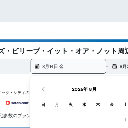
ズ・ビリーブ・イット・オア・ノット周
8月14日 金
-
8月
2026年 8月
ティック・シティ​のリプリーズ・ビリーブ・イット・オア・ノット​周辺
日
月
火
水
木
金
土
他多数のブランド
1