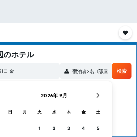
辺のホテル
21日 金
検索
宿泊者2名, 1​部屋
2026年 9月
にあるホテル探しをお手伝いします
日
月
火
水
木
金
土
1
2
3
4
5