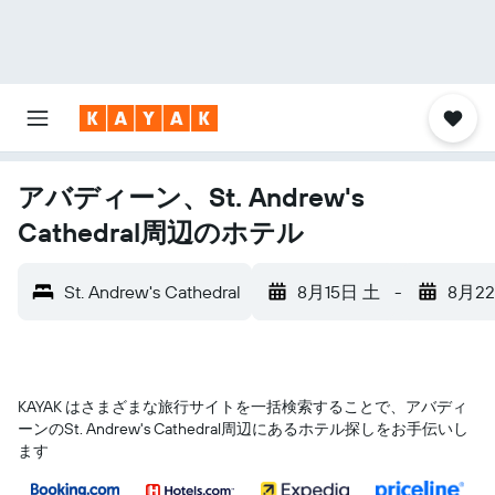
アバディーン、St. Andrew's
Cathedral周辺のホテル
St. Andrew's Cathedral
8月15日 土
-
8月2
KAYAK はさまざまな旅行サイトを一括検索することで、アバディ
ーン​のSt. Andrew's Cathedral​周辺にあるホテル探しをお手伝いし
ます