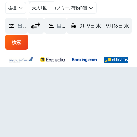
往復
​大人1名, エコノミー, 荷物0個
出発地
目的地
9月9日 水
-
9月16日 水
検索