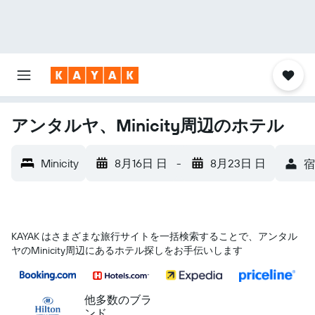
アンタルヤ、Minicity周辺のホテル
Minicity
8月16日 日
-
8月23日 日
宿
KAYAK はさまざまな旅行サイトを一括検索することで、アンタル
ヤ​のMinicity​周辺にあるホテル探しをお手伝いします
他多数のブラ
ンド