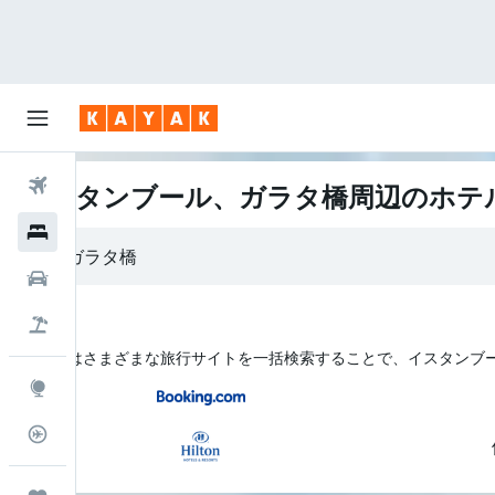
航空券
イスタンブール、ガラタ橋周辺のホテ
ホテル
レンタカー
航空券+ホテル
KAYAK はさまざまな旅行サイトを一括検索することで、イスタンブ
Explore
フライトトラッカー