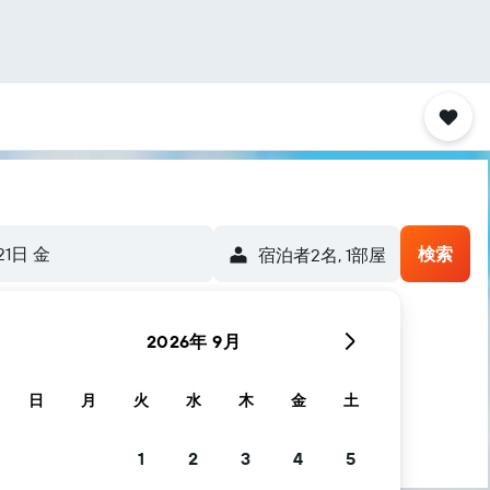
21日 金
検索
宿泊者2名, 1​部屋
2026年 9月
日
月
火
水
木
金
土
1
2
3
4
5