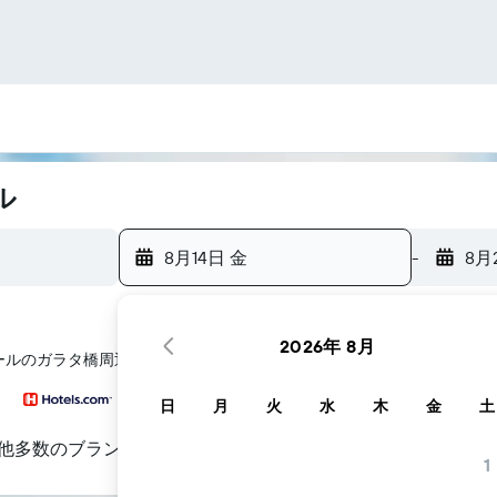
ル
8月14日 金
-
8月
2026年 8月
ール​のガラタ橋​周辺にあるホテル探しをお手伝いします
日
月
火
水
木
金
土
他多数のブランド
1