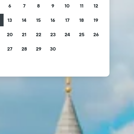
6
7
8
9
10
11
12
13
14
15
16
17
18
19
2
20
21
22
23
24
25
26
9
27
28
29
30