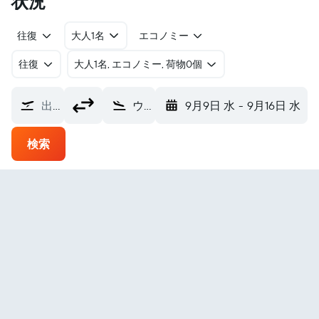
状況
往復
大人1名
エコノミー
往復
​大人1名, エコノミー, 荷物0個
出発地
ウォーソー セントラル・ウィスコンシン空港 (CWA)
9月9日 水
-
9月16日 水
検索