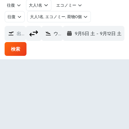
往復
大人1名
エコノミー
往復
​大人1名, エコノミー, 荷物0個
出発地
ウッチ・ヴワディスワフ・レイモント空港 (LCJ)
9月5日 土
-
9月12日 土
検索