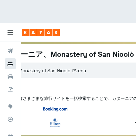
航空券
カターニア、Monastery of San Nicol
ホテル
レンタカー
航空券+ホテル
KAYAK はさまざまな旅行サイトを一括検索することで、カターニア​のMonast
Explore
フライトトラッカー