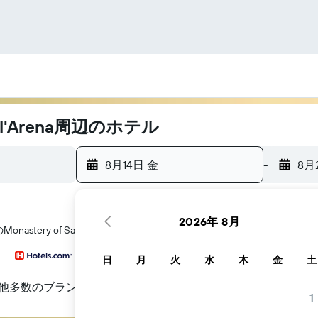
ò l'Arena周辺のホテル
8月14日 金
-
8月
2026年 8月
ery of San Nicolò l'Arena​周辺にあるホテル探しをお手伝いしま
日
月
火
水
木
金
土
他多数のブランド
1