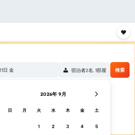
21日 金
検索
宿泊者2名, 1​部屋
2026年 9月
す
日
月
火
水
木
金
土
1
2
3
4
5