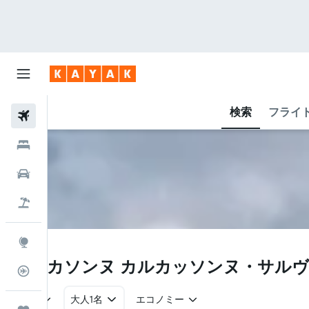
検索
フライ
航空券
ホテル
レンタカー
航空券+ホテル
Explore
CCF
カルカソンヌ カルカッソンヌ・サルヴァ
フライトトラッカー
往復
大人1名
エコノミー