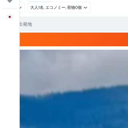
Trips
往復
​大人1名, エコノミー, 荷物0個
日本語