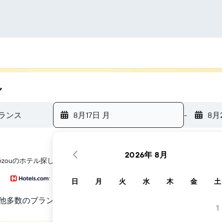
ル
 フランス
8月17日 月
-
8月
2026年 8月
e Pézouのホテル探しをお手伝いします
日
月
火
水
木
金
土
他多数のブランド
1