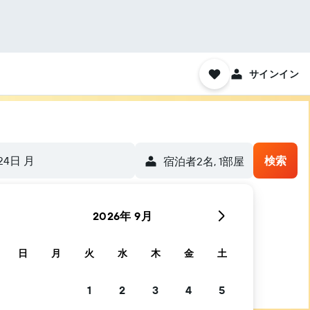
サインイン
24日 月
検索
宿泊者2名, 1​部屋
2026年 9月
日
月
火
水
木
金
土
1
2
3
4
5