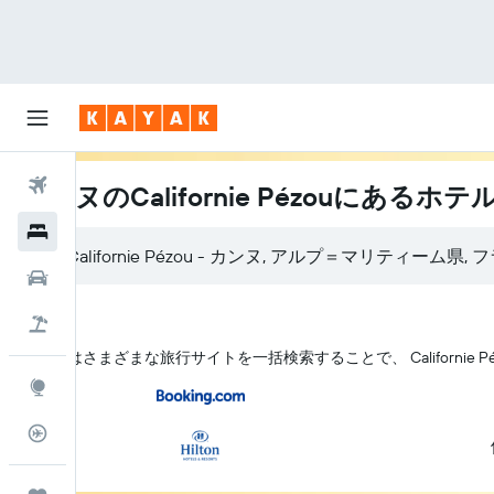
航空券
カンヌのCalifornie Pézouにあるホテ
ホテル
Californie Pézou - カンヌ, アルプ＝マリティーム県,
レンタカー
航空券+ホテル
KAYAK はさまざまな旅行サイトを一括検索することで、 Californi
Explore
フライトトラッカー