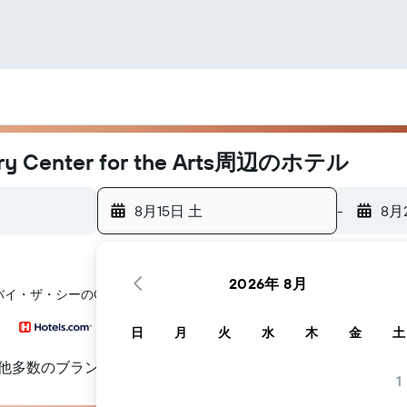
enter for the Arts周辺のホテル
8月15日 土
-
8月
2026年 8月
​のCarl Cherry Center for the Arts​周辺にあるホテル
日
月
火
水
木
金
土
他多数のブランド
1