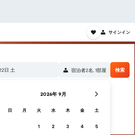
サインイン
22日 土
検索
宿泊者2名, 1​部屋
2026年 9月
探しをお手伝いします
日
月
火
水
木
金
土
1
2
3
4
5