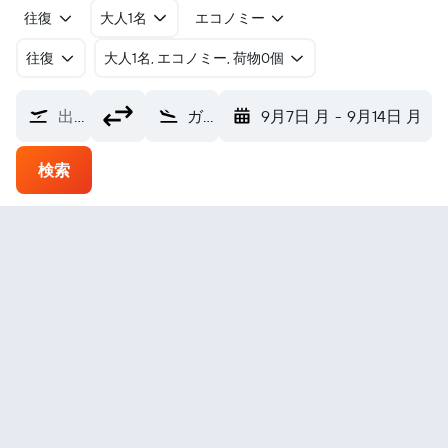
往復
大人1名
エコノミー
往復
​大人1名, エコノミー, 荷物0個
出発地
ガヤ空港 (GAY)
9月7日 月
-
9月14日 月
検索