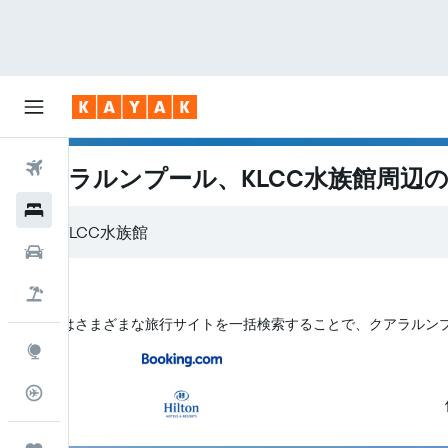
航空券
クアラルンプール、KLCC水族館周辺
ホテル
レンタカー
航空券+ホテル
KAYAK はさまざまな旅行サイトを一括検索することで、クアラルンプ
Explore
フライトトラッカー