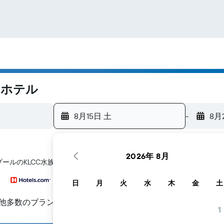
のホテル
8月15日 土
-
8月
2026年 8月
ール​のKLCC水族館​周辺にあるホテル探しをお手伝いします
日
月
火
水
木
金
土
他多数のブランド
1