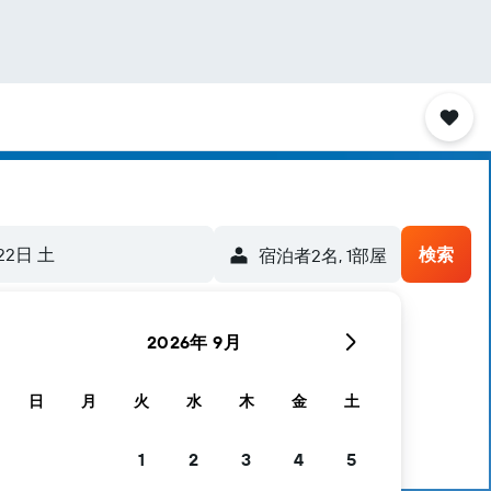
22日 土
検索
宿泊者2名, 1​部屋
2026年 9月
日
月
火
水
木
金
土
1
2
3
4
5