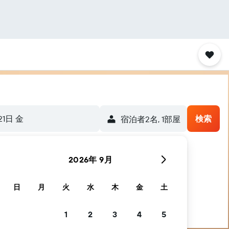
21日 金
検索
宿泊者2名, 1​部屋
2026年 9月
日
月
火
水
木
金
土
1
2
3
4
5