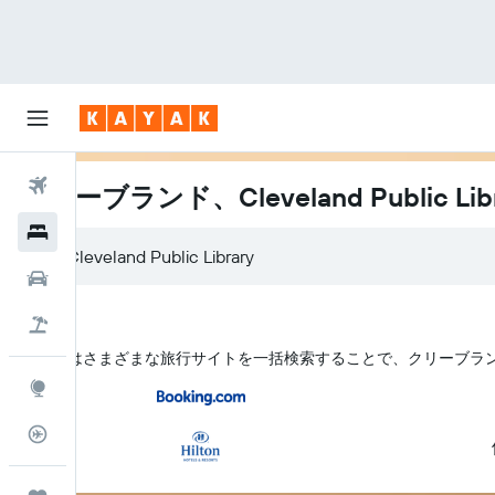
航空券
クリーブランド、Cleveland Public L
ホテル
レンタカー
航空券+ホテル
KAYAK はさまざまな旅行サイトを一括検索することで、クリーブランド​のCl
Explore
フライトトラッカー