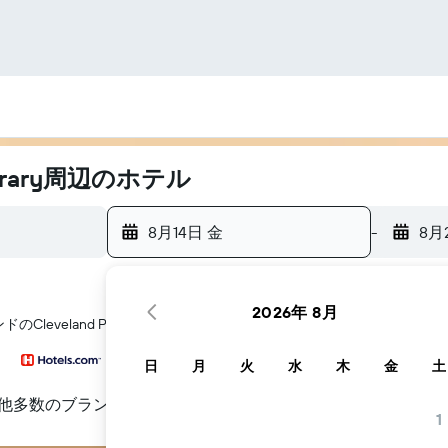
ibrary周辺のホテル
8月14日 金
-
8月
2026年 8月
eveland Public Library​周辺にあるホテル探しをお手伝いします
日
月
火
水
木
金
土
他多数のブランド
1