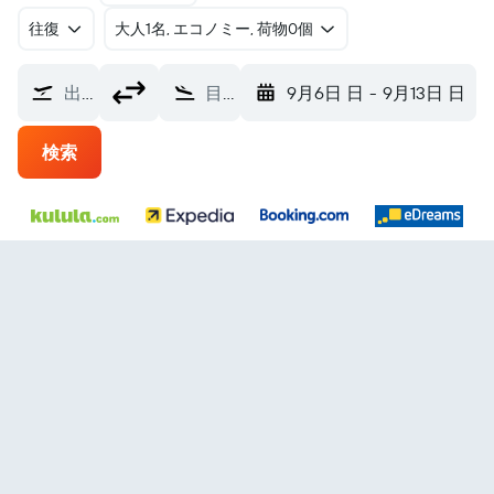
往復
​大人1名, エコノミー, 荷物0個
出発地
目的地
9月6日 日
-
9月13日 日
検索