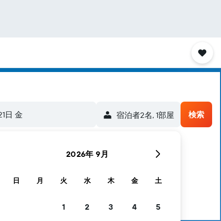
21日 金
検索
宿泊者2名, 1​部屋
2026年 9月
日
月
火
水
木
金
土
1
2
3
4
5