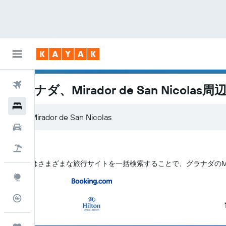
航空券
グラナダ、Mirador de San Nicola
ホテル
レンタカー
航空券+ホテル
KAYAK はさまざまな旅行サイトを一括検索することで、グラナダ​のMirad
Explore
フライトトラッカー