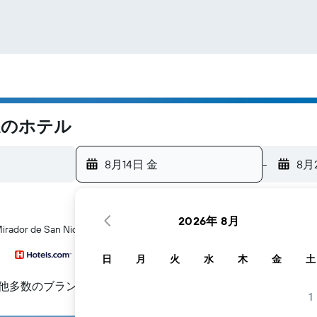
s周辺のホテル
8月14日 金
-
8月
2026年 8月
or de San Nicolas​周辺にあるホテル探しをお手伝いします
日
月
火
水
木
金
土
他多数のブランド
1