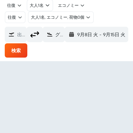
往復
大人1名
エコノミー
往復
​大人1名, エコノミー, 荷物0個
出発地
グランド・ジャンクション地域空港 (GJT)
9月8日 火
-
9月15日 火
検索