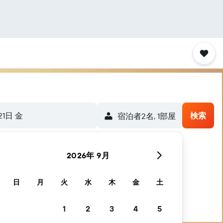
21日 金
検索
宿泊者2名, 1​部屋
2026年 9月
日
月
火
水
木
金
土
1
2
3
4
5