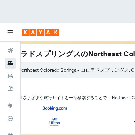
航空券
コロラドスプリングスのNortheast Colo
ホテル
レンタカー
航空券+ホテル
KAYAK はさまざまな旅行サイトを一括検索することで、 Northeast Co
Explore
フライトトラッカー