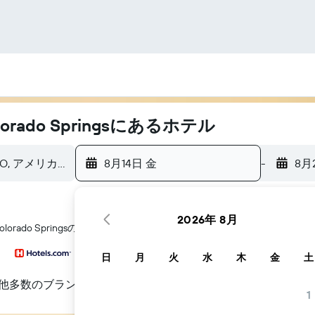
rado Springsにあるホテル
8月14日 金
-
8月
2026年 8月
lorado Springsのホテル探しをお手伝いします
日
月
火
水
木
金
土
他多数のブランド
1