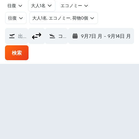
往復
大人1名
エコノミー
往復
​大人1名, エコノミー, 荷物0個
出発地
コロンビア地域空港 (COU)
9月7日 月
-
9月14日 月
検索