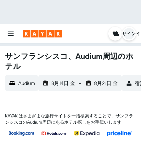
サインイ
サンフランシスコ、Audium周辺のホ
テル
Audium
8月14日 金
-
8月21日 金
宿
KAYAK はさまざまな旅行サイトを一括検索することで、サンフラ
ンシスコ​のAudium​周辺にあるホテル探しをお手伝いします