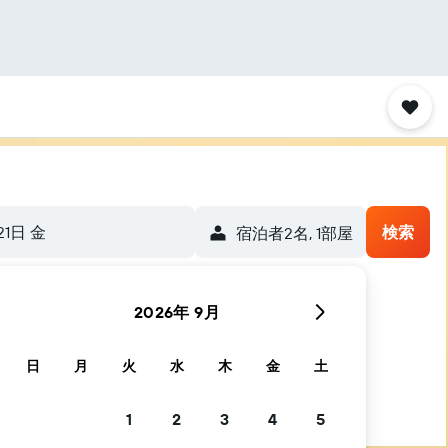
21日 金
検索
宿泊者2名, 1​部屋
2026年 9月
日
月
火
水
木
金
土
1
2
3
4
5