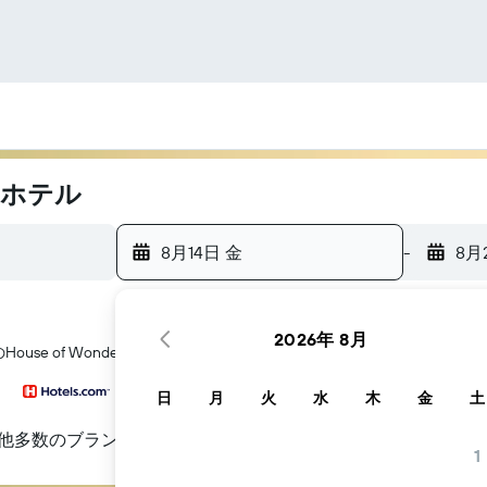
辺のホテル
8月14日 金
-
8月
2026年 8月
use of Wonders​周辺にあるホテル探しをお手伝いします
日
月
火
水
木
金
土
他多数のブランド
1