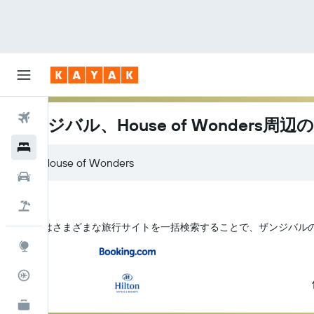
航空券
ザンジバル、House of Wonders周
ホテル
レンタカー
航空券+ホテル
KAYAK はさまざまな旅行サイトを一括検索することで、ザンジバル​のHo
Explore
フライトトラッカー
KAYAK for Business
NEW