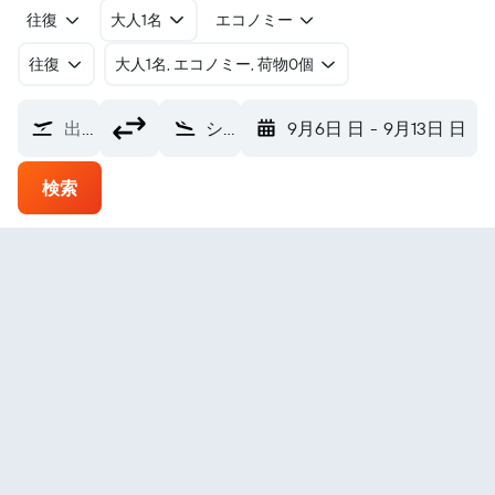
往復
大人1名
エコノミー
往復
​大人1名, エコノミー, 荷物0個
出発地
シカゴ・ロックフォード国際空港 (RFD)
9月6日 日
-
9月13日 日
検索