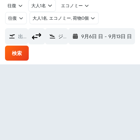
往復
大人1名
エコノミー
往復
​大人1名, エコノミー, 荷物0個
出発地
ジャイプール サンガネール空港 (JAI)
9月6日 日
-
9月13日 日
検索