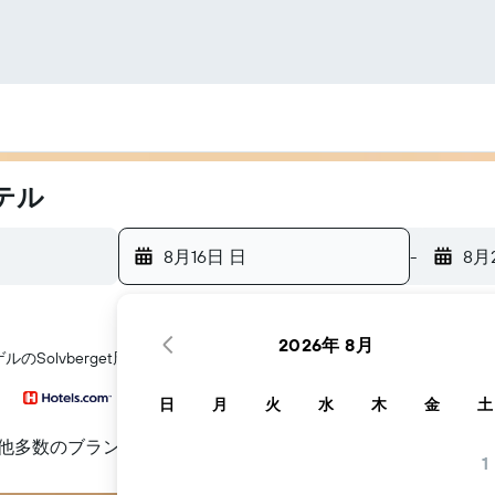
ホテル
8月16日 日
-
8月
2026年 8月
のSolvberget​周辺にあるホテル探しをお手伝いします
日
月
火
水
木
金
土
他多数のブランド
1