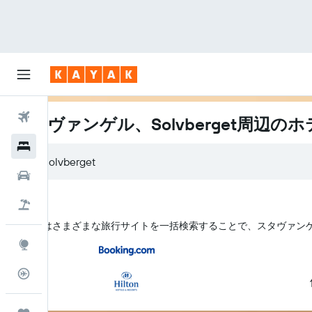
航空券
スタヴァンゲル、Solvberget周辺の
ホテル
レンタカー
航空券+ホテル
KAYAK はさまざまな旅行サイトを一括検索することで、スタヴァンゲル​
Explore
フライトトラッカー