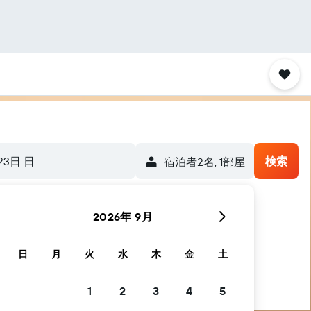
23日 日
検索
宿泊者2名, 1​部屋
2026年 9月
日
月
火
水
木
金
土
1
2
3
4
5