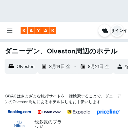
サインイ
ダニーデン、Olveston周辺のホテル
Olveston
8月14日 金
-
8月21日 金
宿
KAYAK はさまざまな旅行サイトを一括検索することで、ダニーデ
ン​のOlveston​周辺にあるホテル探しをお手伝いします
他多数のブラ
ンド