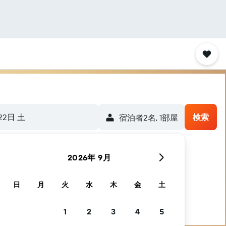
22日 土
検索
宿泊者2名, 1​部屋
2026年 9月
手伝いします
日
月
火
水
木
金
土
1
2
3
4
5