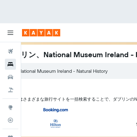
航空券
ダブリン、National Museum Ireland -
ホテル
レンタカー
航空券+ホテル
KAYAK はさまざまな旅行サイトを一括検索することで、ダブリン​のNational 
Explore
フライトトラッカー