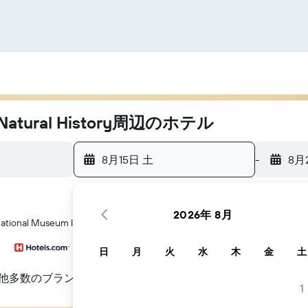
 Natural History周辺のホテル
8月15日 土
-
8月
2026年 8月
Museum Ireland - Natural History​周辺にあるホテル探しをお
日
月
火
水
木
金
土
他多数のブランド
1