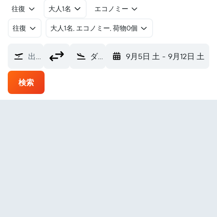
往復
大人1名
エコノミー
往復
​大人1名, エコノミー, 荷物0個
出発地
ダボ・シティ空港 (DBO)
9月5日 土
-
9月12日 土
検索