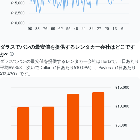
¥15,000
次
¥12,500
の
表
¥10,000
は、
90
83
76
69
62
55
48
41
34
27
20
13
6
End
of
予
interactive
約
chart
日
ダラスでバンの最安値を提供するレンタカー会社はどこです
に
か?
近
ダラスでバンの最安値を提供するレンタカー会社はHertzで、1日あたり
づ
平均¥9,853、次いでDollar（1日あたり¥10,096）、Payless（1日あたり
く
¥13,470）です。
に
つ
れ
¥15,000
て
Bar
Chart
レ
graphic.
chart
with
ン
¥10,000
4
タ
bars.
カ
ー
¥5,000
次
料
の
金
表