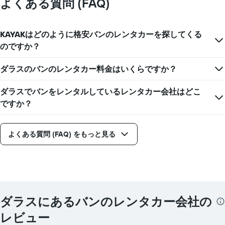
よくある質問 (FAQ)
軸
ン
1​
タ
本
カ
KAYAKはどのように格安バンのレンタカーを探してくる
は、
ー
レ
のですか？
の
ン
平
タ
均
ダラスのバンのレンタカー料金はいくらですか？
カ
料
ー
金
ダラスでバンをレンタルしているレンタカー会社はどこ
会
を
社
ですか？
表
を
し
表
て
し
い
よくある質問 (FAQ) をもっと見る
て
ま
い
す
ま
す
表
の
Y
ダラスにあるバンのレンタカー会社の
軸
レビュー
1​