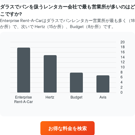
と
chart
社
タ
の
ダラスでバンを扱うレンタカー会社で最も営業所が多いのはど
4
カ
レ
こですか?
社
ー
ン
を
Enterprise Rent-A-Carはダラスでバンレンタカー営業所が最も多く（18
の
タ
表
か所）で、次いで Hertz（15か所）、Budget（8か所）です。
平
カ
し
均
ー
て
料
の
20
い
金
平
18
ま
Bar
Chart
を
均
16
graphic.
chart
す
表
14
料
with
表
12
し
4
金
の
10
bars.
て
を
Y
8
い
表
6
軸
次
ま
し
4
1​
の
す
て
2
本
表
い
0
は、
は、
Enterprise
Hertz
Budget
Avis
ま
各
Rent-A-Car
最
End
す
レ
of
も
表
interactive
ン
多
chart
の
タ
く
X
カ
の
軸
お得な料金を検索
ー
営
1​
会