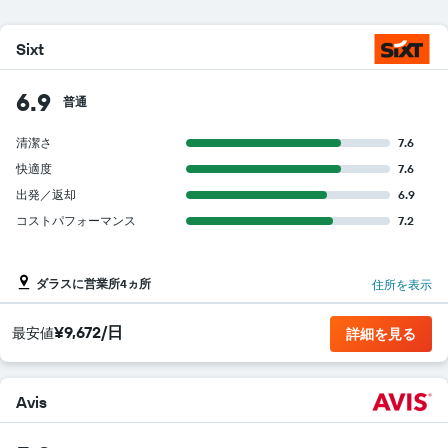
本
は、
各
Sixt
レ
ン
6.9
タ
普通
カ
ー
清潔さ
7.6
会
快適度
7.6
社
の
出発／返却
6.9
レ
コストパフォーマンス
7.2
ン
タ
カ
ダラスに営業所4ヵ所
住所を表示
ー
の
最
¥9,672/日
​最安値
詳細を見る
安
値
を
表
Avis
し
て