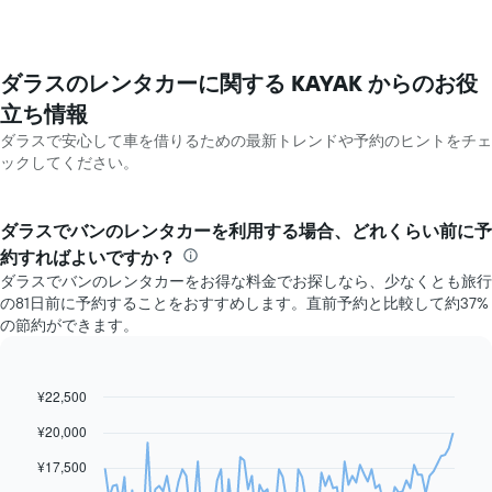
ダラスのレンタカーに関する KAYAK ​からのお役
立ち情報
ダラスで安心して車を借りるための最新トレンドや予約のヒントをチェ
ックしてください。
ダラスでバン​のレンタカーを利用する場合、どれくらい前に予
約すればよいですか？
ダラスでバンのレンタカーをお得な料金でお探しなら、少なくとも旅行
の81日前に予約することをおすすめします。直前予約と比較して約37%
の節約ができます。
¥22,500
Line
Chart
graphic.
chart
¥20,000
with
91
¥17,500
data
points.