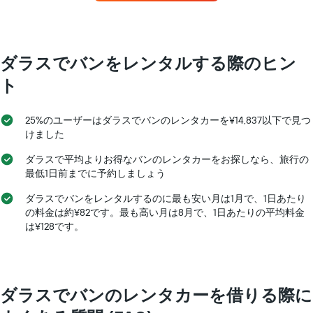
業
本
社
所
は、
の
を
月
レ
持
を
ン
つ
ダラスでバンをレンタルする際のヒン
表
タ
レ
し
カ
ト
ン
て
ー
タ
い
の
カ
ま
最
25%のユーザーはダラスでバンのレンタカーを¥14,837以下で見つ
ー
す
安
けました
会
表
値
社
の
を
ダラスで平均よりお得なバンのレンタカーをお探しなら、旅行の
4
Y
表
最低1日前までに予約しましょう
社
軸
し
を
1​
て
ダラス​でバンをレンタルするのに最も安い月は1月​で、1日あたり
表
本
い
の料金は約¥82​です。最も高い月は8月​で、1日あたりの平均料金
し
は、
ま
は¥128​です。
て
1
す
い
日
ま
あ
す
た
表
り
ダラスでバンのレンタカーを借りる際に
の
の
X
レ