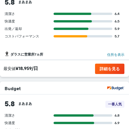
5.8
まあまあ
い
ま
す
清潔さ
6.4
快適度
6.5
出発／返却
5.9
コストパフォーマンス
5.7
ダラスに営業所7ヵ所
住所を表示
¥18,959/日
​最安値
詳細を見る
Budget
5.8
まあまあ
一番人気
清潔さ
6.8
快適度
6.9