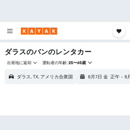
ダラスのバンのレンタカー
出発地に返却
運転者の年齢:
25〜65歳
ダラス, TX, アメリカ合衆国
8月7日 金
正午
-
8