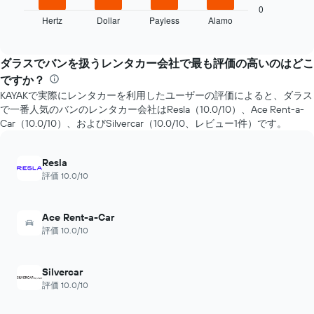
が
は、
0
ど
Hertz
Dollar
Payless
Alamo
過
End
の
of
去
interactive
よ
72
chart
う
時
ダラスでバンを扱うレンタカー会社で最も評価の高いのはどこ
に
間
ですか？
変
に
化
KAYAKで実際にレンタカーを利用したユーザーの評価によると、ダラス
お
す
で一番人気のバンのレンタカー会社はResla（10.0/10）、Ace Rent-a-
け
る
Car（10.0/10）、およびSilvercar（10.0/10、レビュー1件）です。
る
か
最
を
安
表
Resla
値
し
評価 10.0/10
の
て
レ
い
ン
ま
Ace Rent-a-Car
タ
す
評価 10.0/10
カ
表
ー
の
会
X
Silvercar
社
軸
評価 10.0/10
4
1​
社
本