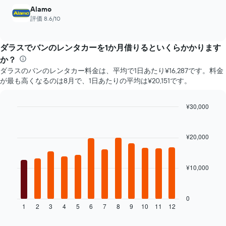
を
は、
Alamo
表
予
評価 8.6/10
し
約
て
ま
い
で
ダラスでバンのレンタカーを1か月借りるといくらかかります
ま
の
す
か？
日
表
ダラスのバンのレンタカー料金は、平均で1日あたり¥16,287です。料金
数
の
が最も高くなるのは8月で、1日あたりの平均は¥20,151です。
を
X
表
軸
し
1​
¥30,000
て
本
Bar
Chart
い
は、
graphic.
chart
ま
with
最
¥20,000
す
12
安
表
bars.
値
の
の
Y
¥10,000
次
レ
軸
の
ン
1​
表
タ
本
は、
0
カ
は、
1
2
3
4
5
6
7
8
9
10
11
12
月
End
ー
of
レ
ご
interactive
会
ン