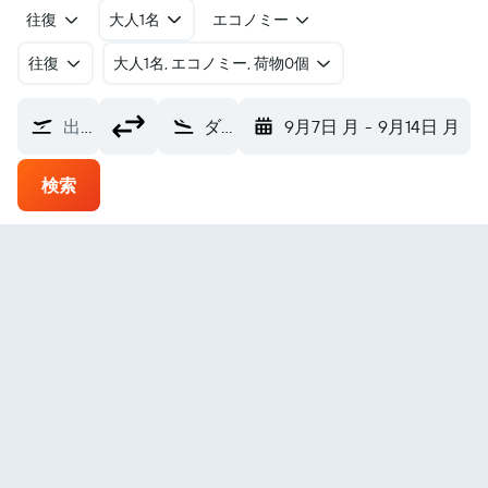
往復
大人1名
エコノミー
往復
​大人1名, エコノミー, 荷物0個
出発地
ダーバン キング・シャカ国際空港 (DUR)
9月7日 月
-
9月14日 月
検索