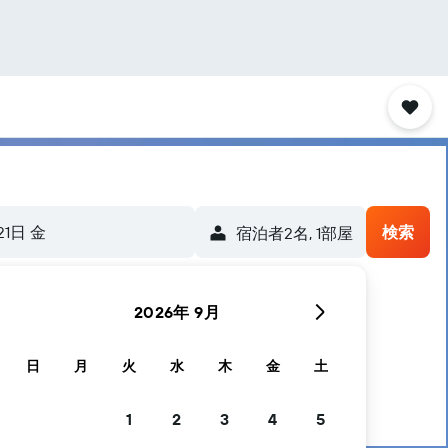
21日 金
検索
宿泊者2名, 1​部屋
2026年 9月
す
日
月
火
水
木
金
土
1
2
3
4
5