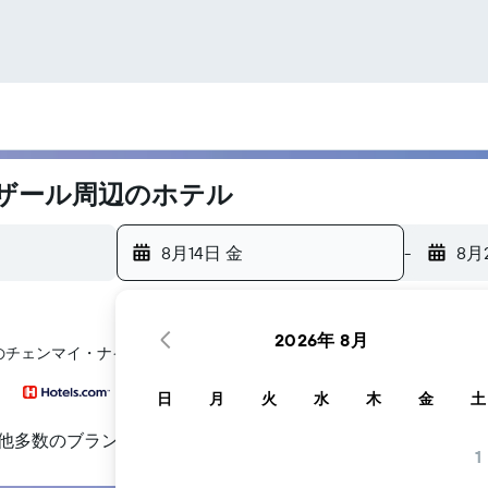
ザール周辺のホテル
8月14日 金
-
8月
2026年 8月
​のチェンマイ・ナイト・バザール​周辺にあるホテル探しをお手伝いしま
日
月
火
水
木
金
土
他多数のブランド
1