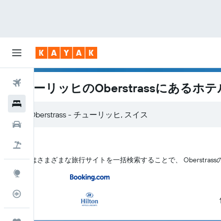
航空券
チューリッヒのOberstrassにあるホテ
ホテル
レンタカー
航空券+ホテル
KAYAK はさまざまな旅行サイトを一括検索することで、 Oberstr
Explore
フライトトラッカー