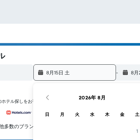
ル
8月15日 土
-
8月
2026年 8月
assのホテル探しをお手伝いします
日
月
火
水
木
金
土
他多数のブランド
1