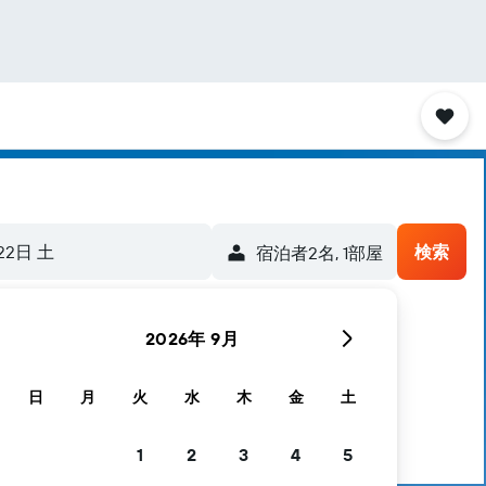
22日 土
検索
宿泊者2名, 1​部屋
2026年 9月
日
月
火
水
木
金
土
1
2
3
4
5