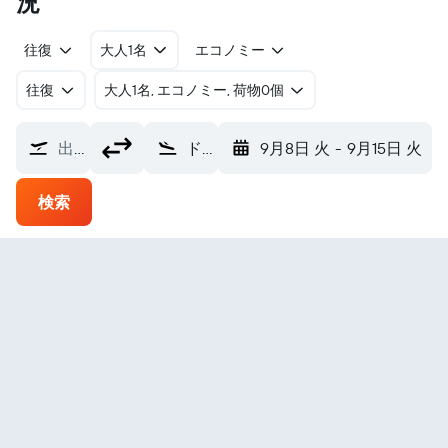
況
往復
大人1名
エコノミー
往復
​大人1名, エコノミー, 荷物0個
出発地
ドゥマゲティ シブラン・ドゥマゲッティ空港 (DGT)
9月8日 火
-
9月15日 火
検索