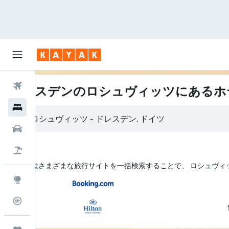
航空券
ドレスデンのロシュヴィッツにあるホ
ホテル
レンタカー
航空券+ホテル
KAYAK はさまざまな旅行サイトを一括検索することで、 ロシュヴ
Explore
フライトトラッカー