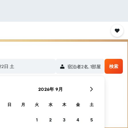
22日 土
検索
宿泊者2名, 1​部屋
2026年 9月
日
月
火
水
木
金
土
1
2
3
4
5