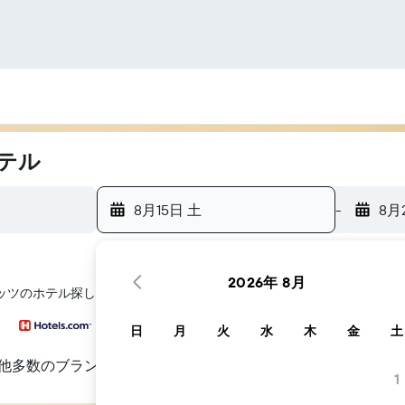
テル
8月15日 土
-
8月
2026年 8月
ィッツのホテル探しをお手伝いします
日
月
火
水
木
金
土
他多数のブランド
1