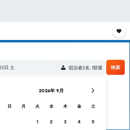
22日 土
検索
宿泊者2名, 1​部屋
2026年 9月
ます
日
月
火
水
木
金
土
1
2
3
4
5