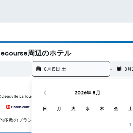
Racecourse周辺のホテル
8月15日 土
-
8月
2026年 8月
ille La Touques Racecourse​周辺にあるホテル探しをお手伝いし
日
月
火
水
木
金
土
他多数のブランド
1