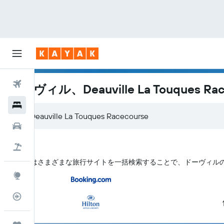
航空券
ドーヴィル、Deauville La Touques 
ホテル
レンタカー
航空券+ホテル
KAYAK はさまざまな旅行サイトを一括検索することで、ドーヴィル​のDeauv
Explore
フライトトラッカー