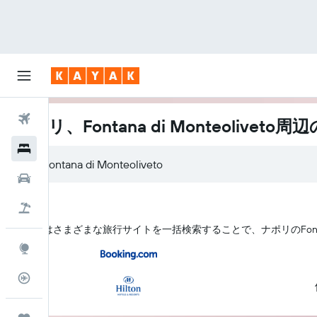
航空券
ナポリ、Fontana di Monteoliveto
ホテル
レンタカー
航空券+ホテル
KAYAK はさまざまな旅行サイトを一括検索することで、ナポリ​のFontan
Explore
フライトトラッカー