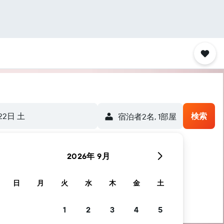
22日 土
検索
宿泊者2名, 1​部屋
2026年 9月
日
月
火
水
木
金
土
1
2
3
4
5