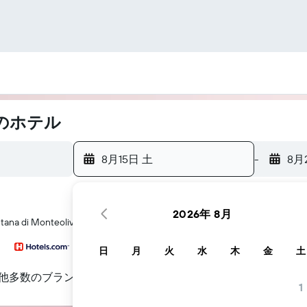
周辺のホテル
8月15日 土
-
8月
2026年 8月
a di Monteoliveto​周辺にあるホテル探しをお手伝いします
日
月
火
水
木
金
土
他多数のブランド
1