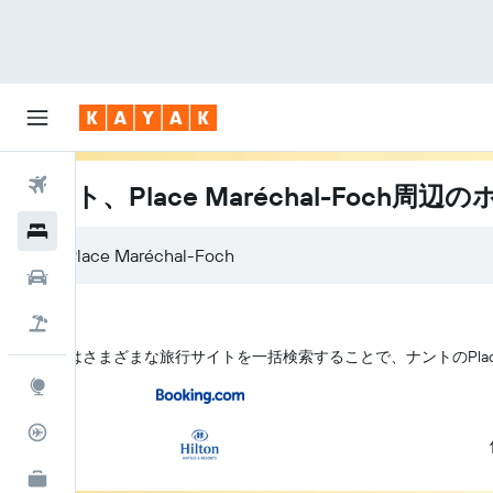
航空券
ナント、Place Maréchal-Foch周辺
ホテル
レンタカー
航空券+ホテル
KAYAK はさまざまな旅行サイトを一括検索することで、ナント​のPlace
Explore
フライトトラッカー
KAYAK for Business
NEW