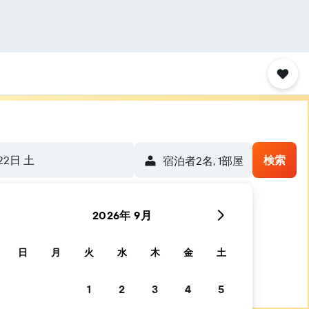
22日 土
検索
宿泊者2名, 1​部屋
2026年 9月
日
月
火
水
木
金
土
1
2
3
4
5