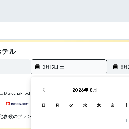
のホテル
8月15日 土
-
8月
2026年 8月
 Maréchal-Foch​周辺にあるホテル探しをお手伝いします
日
月
火
水
木
金
土
他多数のブランド
1