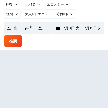
往復
大人1名
エコノミー
往復
​大人1名, エコノミー, 荷物0個
出発地
ニャチャン カムラン国際空港 (CXR)
9月8日 火
-
9月15日 火
検索