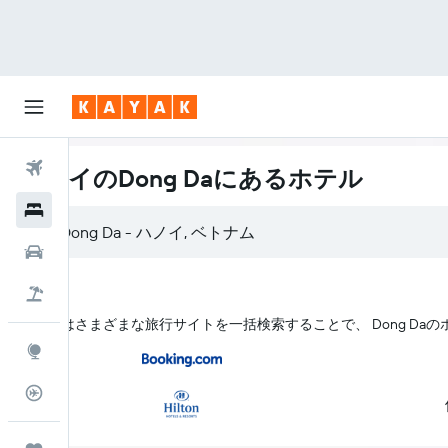
航空券
ハノイのDong Daにあるホテル
ホテル
レンタカー
航空券+ホテル
KAYAK はさまざまな旅行サイトを一括検索することで、 Dong D
Explore
フライトトラッカー