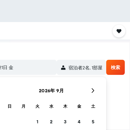
21日 金
検索
宿泊者2名, 1​部屋
2026年 9月
日
月
火
水
木
金
土
1
2
3
4
5