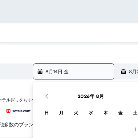
8月14日 金
-
8月
2026年 8月
aのホテル探しをお手伝いします
日
月
火
水
木
金
土
他多数のブランド
1