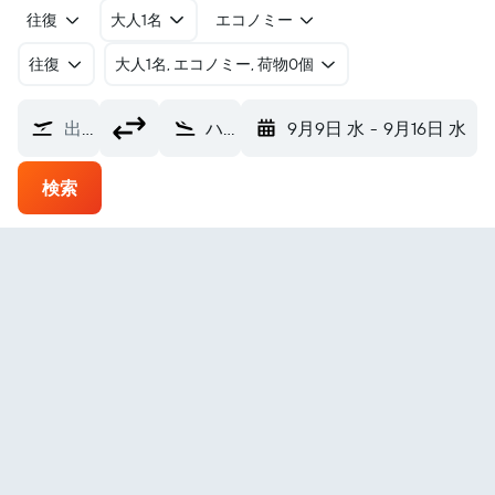
往復
大人1名
エコノミー
往復
​大人1名, エコノミー, 荷物0個
出発地
ハバナ ホセ・マルティ国際空港 (HAV)
9月9日 水
-
9月16日 水
検索