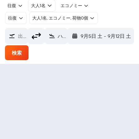
往復
大人1名
エコノミー
往復
​大人1名, エコノミー, 荷物0個
出発地
ハミルトン国際空港 (HLZ)
9月5日 土
-
9月12日 土
検索